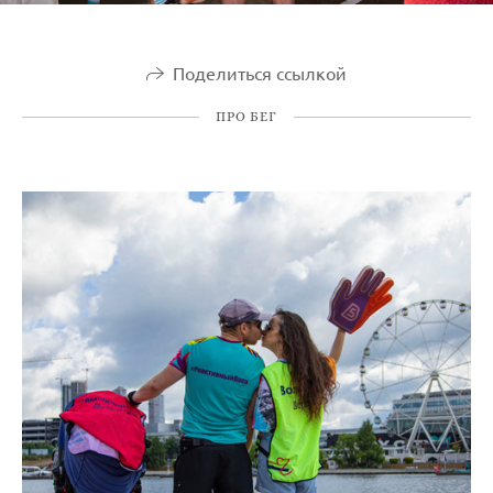
Поделиться ссылкой
ПРО БЕГ