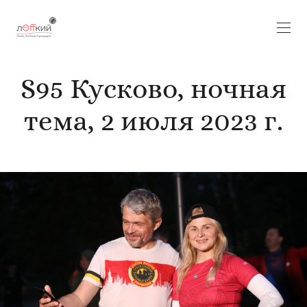
S95 Кусково, ночная
тема, 2 июля 2023 г.