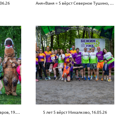
.06.26
Аня+Ваня = 5 вёрст Северное Тушино, 20.06.26
Международный день Динозавров, 19.05.26
5 лет 5 вёрст Михалково, 16.05.26