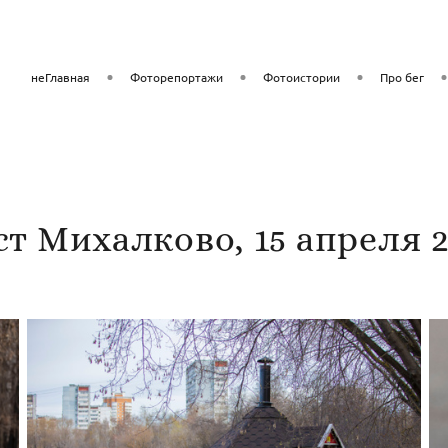
неГлавная
Фоторепортажи
Фотоистории
Про бег
ст Михалково, 15 апреля 2