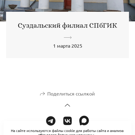
Суздальский филиал СПбГИК
1 марта 2025
Поделиться ссылкой
На сайте используются файлы cookie для работы сайта и анализа
Все права давно уже нарушены.