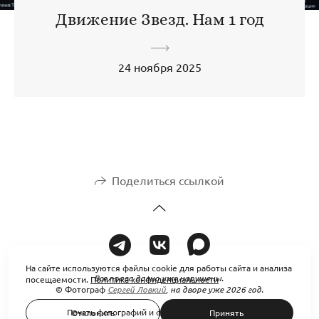
Движение Звезд. Нам 1 год
24 ноября 2025
Поделиться ссылкой
На сайте используются файлы cookie для работы сайта и анализа
Все права давно уже нарушены.
посещаемости.
Политика конфиденциальности
© Фотограф
Сергей Ловкий
,
на дворе уже 2026 год.
Печать фотографий и фотокниг в
plenki.net
®
Отклонить
Принять