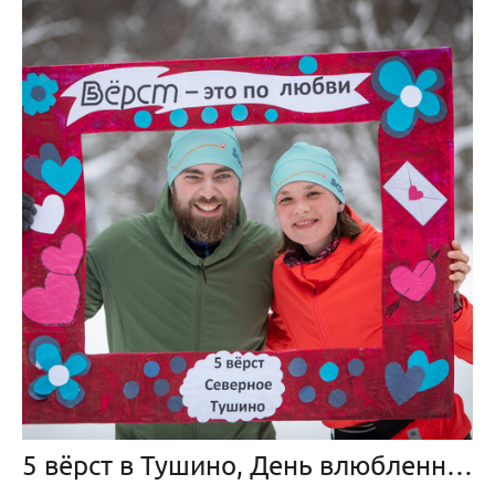
5 вёрст в Тушино, День влюбленных, 91 забег, 17 февраля 2024 г.